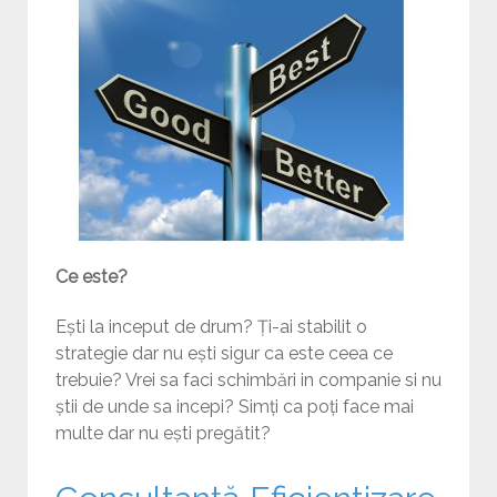
Ce este?
Ești la inceput de drum? Ți-ai stabilit o
strategie dar nu ești sigur ca este ceea ce
trebuie? Vrei sa faci schimbări in companie si nu
știi de unde sa incepi? Simți ca poți face mai
multe dar nu ești pregătit?